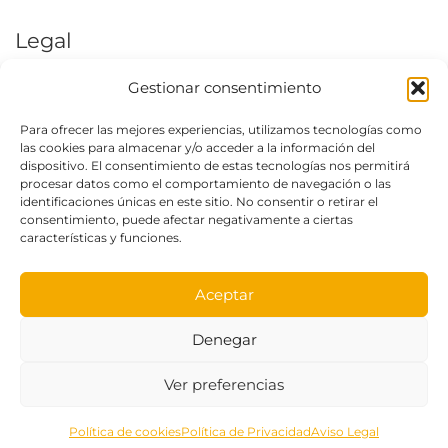
Legal
Gestionar consentimiento
Aviso Legal
Política de Privacidad
Para ofrecer las mejores experiencias, utilizamos tecnologías como
las cookies para almacenar y/o acceder a la información del
Condiciones generales de uso
dispositivo. El consentimiento de estas tecnologías nos permitirá
procesar datos como el comportamiento de navegación o las
Política de cookies (UE)
identificaciones únicas en este sitio. No consentir o retirar el
consentimiento, puede afectar negativamente a ciertas
características y funciones.
Aceptar
© 2026 -Todos los derechos reservados -
La
Fábrica de inventos
-
Hecho con pasión
por
Denegar
Canela Tech
Ver preferencias
Política de cookies
Política de Privacidad
Aviso Legal