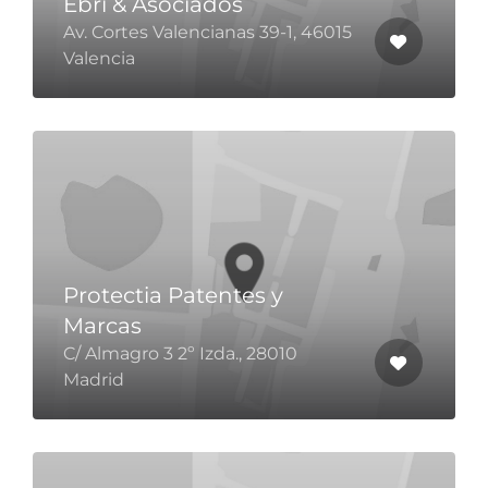
Ebri & Asociados
Av. Cortes Valencianas 39-1, 46015
Valencia
Protectia Patentes y
Marcas
C/ Almagro 3 2º Izda., 28010
Madrid