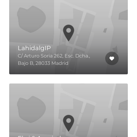
LahidalgIP
C/ Arturo Soria 262, Esc. Dcha.,
Bajo B, 28033 Madrid