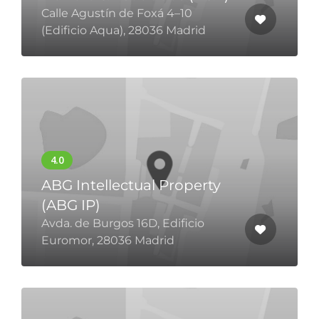
Calle Agustín de Foxá 4–10
(Edificio Aqua), 28036 Madrid
ABG Intellectual Property
(ABG IP)
Avda. de Burgos 16D, Edificio
Euromor, 28036 Madrid