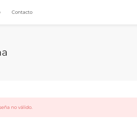
e
Contacto
ña
seña no válido.